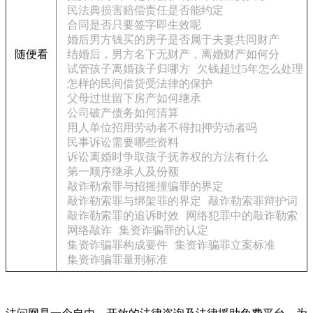
民法典损害赔偿责任是否能约定
合同是否只要签字即生效呢
婚后男方钱买的房子是否属于夫妻共同财产
随便看
结婚后，男方名下无财产，离婚财产如何分
试管孩子离婚孩子归哪方
欠钱超过5年怎么处理
怎样的民间借贷受法律的保护
父母过世留下房产如何继承
公司破产债务如何清算
用人单位招用劳动者不得扣押劳动者吗
民事诉讼需要哪些资料
诉讼离婚时争取孩子抚养权的方法有什么
第一顺序继承人及份额
敲诈勒索罪与招摇撞骗罪的界定
敲诈勒索罪与绑架罪的界定
敲诈勒索罪辩护词
敲诈勒索罪的追诉时效
网络犯罪中的敲诈勒索
网络敲诈
集资诈骗罪的认定
集资诈骗罪构成要件
集资诈骗罪立案标准
集资诈骗罪量刑标准