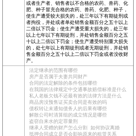
或者生产者、销售者以不合格的农药、兽药、化
肥、种子冒充合格的农药、兽药、化肥、种子，
使生产遭受较大损失的，处三年以下有期徒刑或
者拘役，并处或者单处销售金额百分之五十以上
二倍以下罚金；使生产遭受重大损失的，处三年
以上七年以下有期徒刑，并处销售金额百分之五
十以上二倍以下罚金；使生产遭受特别重大损失
的，处七年以上有期徒刑或者无期徒刑，并处销
售金额百分之五十以上二倍以下罚金或者没收财
产。
法定继承的范围有哪些
房产是否属于夫妻共同财产
合同的法定解除的条件包括哪些
在我国的法律规定中交通事故赔偿标准是什么
私人老板欠钱不还最有效的法律方法是什么
商品房没预售证买卖合同是有效的吗
债权转让未通知债务人的后果有哪些
解散公司时清算组的成立情况是哪些
盗窃自来水的定罪量刑
继承人受赠的财产怎么分割
如何协议离婚
抵押合同成立是否会影响原来的租赁关系