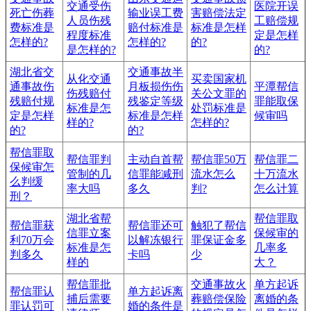
交通受伤
医院开误
死亡伤葬
输业误工费
害赔偿法定
人员伤残
工赔偿规
费标准是
赔付标准是
标准是怎样
程度标准
定是怎样
怎样的?
怎样的?
的?
是怎样的?
的?
湖北省交
交通事故半
从化交通
买卖国家机
通事故伤
月板损伤伤
平潭帮信
伤残赔付
关公文罪的
残赔付规
残鉴定等级
罪能取保
标准是怎
处罚标准是
定是怎样
标准是怎样
候审吗
样的?
怎样的?
的?
的?
帮信罪取
帮信罪判
主动自首帮
帮信罪50万
帮信罪二
保候审怎
管制的几
信罪能减刑
流水怎么
十万流水
么判缓
率大吗
多久
判?
怎么计算
刑？
湖北省帮
帮信罪取
帮信罪获
帮信罪还可
触犯了帮信
信罪立案
保候审的
利70万会
以解冻银行
罪保证金多
标准是怎
几率多
判多久
卡吗
少
样的
大？
帮信罪批
交通事故火
单方起诉
帮信罪认
单方起诉离
捕后需要
葬赔偿保险
离婚的条
罪认罚可
婚的条件是