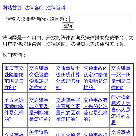
网站首页
法律咨询
法律百科
请输入您要查询的法律问题：
法问网是一个自由、开放的法律咨询及法律援助免费平台，为
用户提供法律咨询、法律援助、法律知识等法律相关服务。
热门查询：
重庆市交
交通肇事
交通事故十
交通事故的
交通肇事
强险赔偿
交强险赔
级伤残计算
认定对赔偿
一死一伤
范围是怎
偿规定是
公式是怎样
的影响是怎
量刑是怎
样的?
怎样的?
的
样的?
样的?
商标权商
单方起诉
交通肇事
交通肇事罪
交通事故有
标权人为
离婚的条
罪立案及
主责和全责
人伤的处理
自然人是
件是怎样
量刑标准
量刑的区别
流程是怎样
怎样的意
的?
是怎样的?
是怎样的?
的?
思
关于道路
交通事故
交通事故
山东交通运
交通事故损