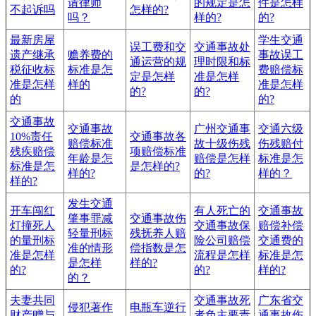
请律师
的规定是怎
件是怎样
不起诉吗
怎样的?
吗？
样的?
的?
最新房屋
学生交通
误工费和交
交通事故处
遗产继承
赡养费的
事故误工
通运营的规
理时限和标
税征收标
标准是怎
费赔偿标
定是怎样
准是怎样
准是怎样
样的
准是怎样
的?
的?
的
的?
交通事故
交通事故
广州交通事
交通六级
10%责任
交通事故各
赔偿标准
故十级伤残
伤残赔付
残疾赔偿
项赔偿标准
年龄是怎
赔偿是怎样
标准是怎
标准是怎
是怎样的?
样的?
的?
样的？
样的?
发生交通
开车闯红
有人死亡的
交通事故
肇事罪减
交通事故伤
灯撞死人
交通事故保
赔偿补偿
轻量刑标
残抚养人赔
的量刑标
险公司赔偿
交通费的
准的情形
偿指数是怎
准是怎样
流程是怎样
标准是怎
是怎样
样的?
的?
的?
样的?
的？
夫妻共同
交通事故死
广东省交
侵犯著作
电瓶车逆行
财产赠与
者负主要责
通事故伤