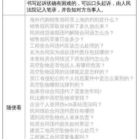
书写起诉状确有困难的，可以口头起诉，由人民
法院记入笔录，并告知对方当事人。
海外代购销售假药罪上海的判刑是什么？
销售假药罪取保候审了多久放出来？
民间借贷逾期违约解除合同该怎么办？
销售假药罪量罚金多少？
工程签合同违约应该怎么处理的？
名为合同实为借款违约责任包括哪些？
未签租房合同情况下房东违约怎么办
高空坠物是否包括人,有哪些危害？
高空坠物适用的法律规定是怎样的？
浙江省侵犯公民个人信息案件中是怎么量刑的？
高空坠物哪部法律判刑？
如果劳动合同违约了需要坐牢吗?
民法典中高空坠物谁管辖？
企业个人使用伪wifi基站违法吗？
随便看
民间借款合同违约责任有哪些
遇到高空坠物伤人谁来负责？
租房合同违约损失如何界定？
建筑工地高空坠物有什么处罚？
工程施工合同需要备案吗？