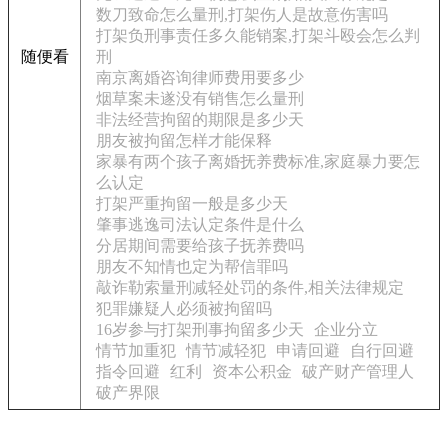
数刀致命怎么量刑,打架伤人是故意伤害吗
打架负刑事责任多久能销案,打架斗殴会怎么判
随便看
刑
南京离婚咨询律师费用要多少
烟草案未遂没有销售怎么量刑
非法经营拘留的期限是多少天
朋友被拘留怎样才能保释
家暴有两个孩子离婚抚养费标准,家庭暴力要怎
么认定
打架严重拘留一般是多少天
肇事逃逸司法认定条件是什么
分居期间需要给孩子抚养费吗
朋友不知情也定为帮信罪吗
敲诈勒索量刑减轻处罚的条件,相关法律规定
犯罪嫌疑人必须被拘留吗
16岁参与打架刑事拘留多少天
企业分立
情节加重犯
情节减轻犯
申请回避
自行回避
指令回避
红利
资本公积金
破产财产管理人
破产界限