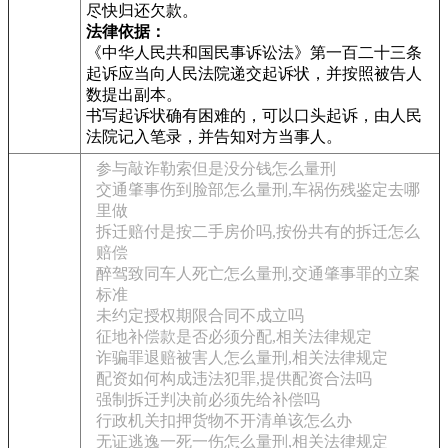
尽快归还欠款。
法律依据：
《中华人民共和国民事诉讼法》第一百二十三条
起诉应当向人民法院递交起诉状，并按照被告人
数提出副本。
书写起诉状确有困难的，可以口头起诉，由人民
法院记入笔录，并告知对方当事人。
参与敲诈勒索但是没分钱怎么量刑
交通肇事伤到脸部怎么量刑,车祸伤残鉴定去哪
里做
拆迁赔付是按二手房价吗,按份共有的拆迁怎么
赔偿
醉驾致同车人死亡怎么量刑,交通肇事罪的立案
标准
未约定授权期限合同不成立吗
征地补偿款是否必须分配,相关法律规定
诈骗罪退赔被害人怎么量刑,相关法律规定
配资如何构成违法犯罪,提供配资合法吗
强制拆迁判决前必须先给补偿吗
行政机关扣押货物不开清单该怎么办
无证逃逸一死一伤怎么量刑,相关法律规定