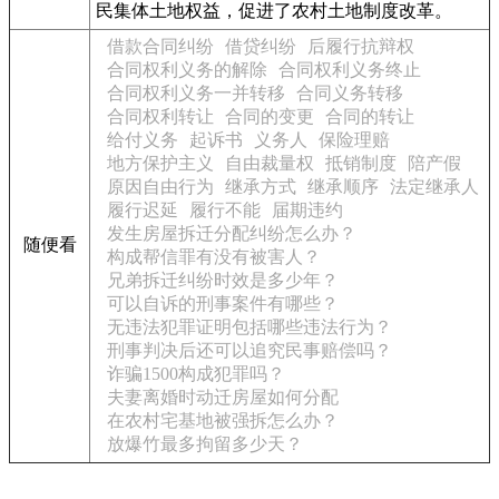
民集体土地权益，促进了农村土地制度改革。
借款合同纠纷
借贷纠纷
后履行抗辩权
合同权利义务的解除
合同权利义务终止
合同权利义务一并转移
合同义务转移
合同权利转让
合同的变更
合同的转让
给付义务
起诉书
义务人
保险理赔
地方保护主义
自由裁量权
抵销制度
陪产假
原因自由行为
继承方式
继承顺序
法定继承人
履行迟延
履行不能
届期违约
发生房屋拆迁分配纠纷怎么办？
随便看
构成帮信罪有没有被害人？
兄弟拆迁纠纷时效是多少年？
可以自诉的刑事案件有哪些？
无违法犯罪证明包括哪些违法行为？
刑事判决后还可以追究民事赔偿吗？
诈骗1500构成犯罪吗？
夫妻离婚时动迁房屋如何分配
在农村宅基地被强拆怎么办？
放爆竹最多拘留多少天？