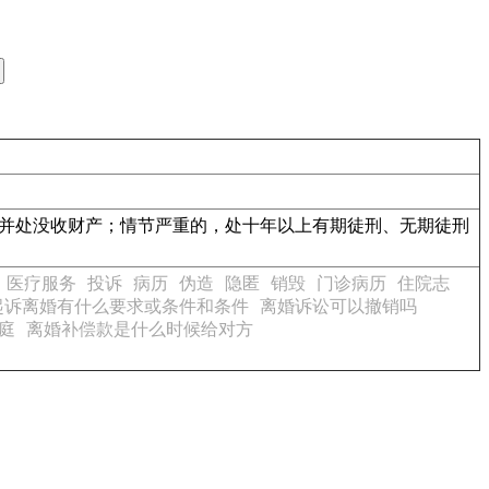
，并处没收财产；情节严重的，处十年以上有期徒刑、无期徒刑
医疗服务
投诉
病历
伪造
隐匿
销毁
门诊病历
住院志
起诉离婚有什么要求或条件和条件
离婚诉讼可以撤销吗
庭
离婚补偿款是什么时候给对方