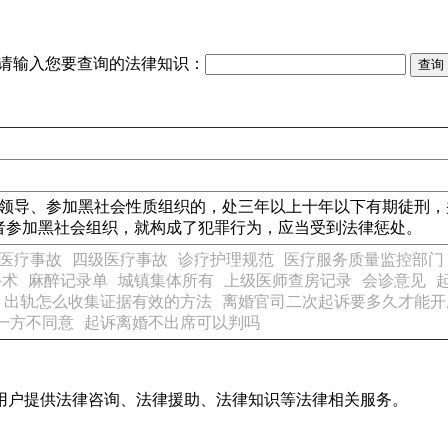
请输入您要查询的法律知识：
、领导、参加黑社会性质组织的，处三年以上十年以下有期徒刑
者参加黑社会组织，就构成了犯罪行为，应当受到法律惩处。
医疗事故
四级医疗事故
诊疗护理规范
医疗服务质量监控部门
手术
麻醉记录单
城镇集体所有
上级医师查房记录
会诊意见
出轨怎么收集证据有效的方法
离婚官司二次起诉要多久才能开
一方不同意
起诉离婚不出席可以判吗
用户提供法律咨询、法律援助、法律知识等法律相关服务。