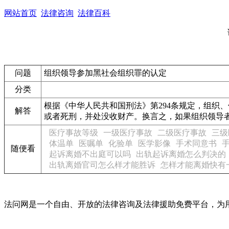
网站首页
法律咨询
法律百科
问题
组织领导参加黑社会组织罪的认定
分类
根据《中华人民共和国刑法》第294条规定，组织
解答
或者死刑，并处没收财产。换言之，如果组织领导
医疗事故等级
一级医疗事故
二级医疗事故
三级
体温单
医嘱单
化验单
医学影像
手术同意书
随便看
起诉离婚不出庭可以吗
出轨起诉离婚怎么判决的
出轨离婚官司怎么样才能胜诉
怎样才能离婚快有
法问网是一个自由、开放的法律咨询及法律援助免费平台，为