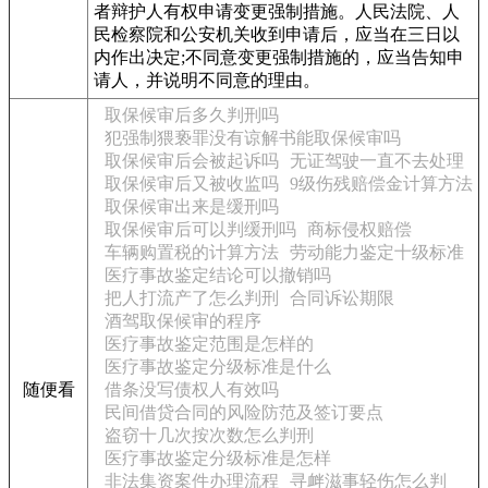
者辩护人有权申请变更强制措施。人民法院、人
民检察院和公安机关收到申请后，应当在三日以
内作出决定;不同意变更强制措施的，应当告知申
请人，并说明不同意的理由。
取保候审后多久判刑吗
犯强制猥亵罪没有谅解书能取保候审吗
取保候审后会被起诉吗
无证驾驶一直不去处理
取保候审后又被收监吗
9级伤残赔偿金计算方法
取保候审出来是缓刑吗
取保候审后可以判缓刑吗
商标侵权赔偿
车辆购置税的计算方法
劳动能力鉴定十级标准
医疗事故鉴定结论可以撤销吗
把人打流产了怎么判刑
合同诉讼期限
酒驾取保候审的程序
医疗事故鉴定范围是怎样的
医疗事故鉴定分级标准是什么
随便看
借条没写债权人有效吗
民间借贷合同的风险防范及签订要点
盗窃十几次按次数怎么判刑
医疗事故鉴定分级标准是怎样
非法集资案件办理流程
寻衅滋事轻伤怎么判