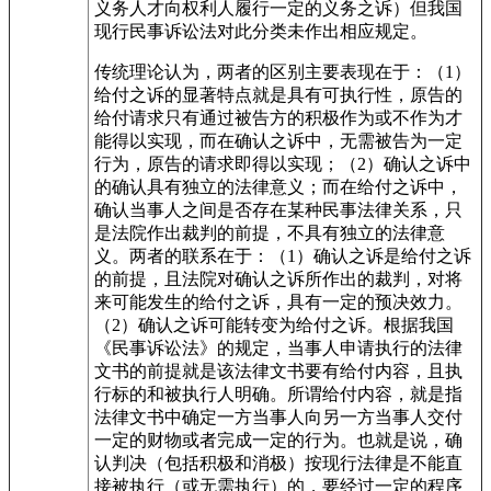
义务人才向权利人履行一定的义务之诉）但我国
现行民事诉讼法对此分类未作出相应规定。
传统理论认为，两者的区别主要表现在于：（1）
给付之诉的显著特点就是具有可执行性，原告的
给付请求只有通过被告方的积极作为或不作为才
能得以实现，而在确认之诉中，无需被告为一定
行为，原告的请求即得以实现；（2）确认之诉中
的确认具有独立的法律意义；而在给付之诉中，
确认当事人之间是否存在某种民事法律关系，只
是法院作出裁判的前提，不具有独立的法律意
义。两者的联系在于：（1）确认之诉是给付之诉
的前提，且法院对确认之诉所作出的裁判，对将
来可能发生的给付之诉，具有一定的预决效力。
（2）确认之诉可能转变为给付之诉。根据我国
《民事诉讼法》的规定，当事人申请执行的法律
文书的前提就是该法律文书要有给付内容，且执
行标的和被执行人明确。所谓给付内容，就是指
法律文书中确定一方当事人向另一方当事人交付
一定的财物或者完成一定的行为。也就是说，确
认判决（包括积极和消极）按现行法律是不能直
接被执行（或无需执行）的，要经过一定的程序