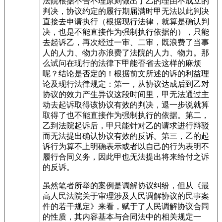
法院根据不告不理原则做出了乙的理由不成立的
判决，协议约定的履行期届满时甲无法以此判决
直接去申请执行（根据现行法律，就算是确认判
决，也是不能直接作为强制执行依据的），只能
去起诉乙，再次经过一审、二审，既浪费了当事
人的人力、物力亦浪费了法院的人力、物力。那
么试问在现行的法律下甲能否省去这样的麻烦
呢？结论是否定的！根据前文所述的诉的利益理
论及现行法律规定：第一，从协议达成后到乙对
协议的效力产生异议这段时间里，甲无法通过主
动去起诉取得该协议有效的判决，退一步说就算
取得了也不能直接作为强制执行的依据。第二，
乙到法院起诉后，甲只能针对乙的请求进行辩驳
而无法提出确认协议有效的反诉。第三，乙的起
诉行为算不上明确表示或者以自己的行为表明不
履行合同义务，因此甲也无法提出将来给付之诉
的反诉。
虽然笔者所举的案例是调解协议纠纷，但从《最
高人民法院关于审理涉及人民调解协议的民事案
件的若干规定》来看，赋于了人民调解协议合同
的性质，其内容基本与合同法中的相关规定一