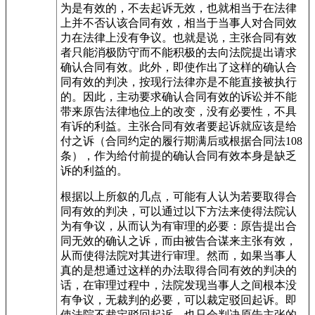
为是有效的，不去起诉无效，也就相当于在法律
上并不否认该合同有效，相当于当事人对合同效
力在法律上没有争议。也就是说，主张合同有效
者只能消极防守而不能积极的去向法院提出请求
确认合同有效。此外，即使作出了这样的确认合
同有效的判决，按现行法律亦是不能直接被执行
的。因此，主动要求确认合同有效的诉讼并不能
带来原告法律地位上的改变，没有必要性，不具
有诉的利益。主张合同有效者要起诉就应该是给
付之诉（合同约定的履行期满后或根据合同法108
条），作为给付前提的确认合同有效本身是缺乏
诉的利益的。
根据以上所叙的几点，可能有人认为若要取得合
同有效的判决，可以通过以下方法来使得法院认
为有争议，从而认为有审理的必要：原告提出合
同无效的确认之诉，而由被告合谋来主张有效，
从而使得法院对其进行审理。然而，如果当事人
真的是想通过这样的办法取得合同有效的判决的
话，在审理过程中，法院发现当事人之间根本没
有争议，无裁判的必要，可以裁定驳回起诉。即
使法院不裁定驳回起诉，也只会判决原告主张的