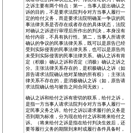
之诉主要有两个特点：第一，当事人提出确认之
诉的目的，不是要求法院判令对方当事人履行一
定的给付义务，而是要求法院明确某一争议的民
事法律关系是否存在或者存在的具体状态，法院
对确认之诉进行审理后所作出的判决，本身没有
给付内容，不具有执行性。第二，当事人所请求
确认的争议的民事法律关系，既可以是原告已经
受到实际侵害的民事法律关系，也可以是原告尚
未受到实际侵害的民事法律关系。确认之诉有肯
定（积极）确认之诉和否定（消极）确认之诉之
分。主张法律关系存在的，是积极确认之诉（如
原告请求法院确认他对某物的所有权）；主张法
律关系不存在的，是消极确认之诉（如，原告请
求法院确认他与被告之间合同无效）。
确认之诉和给付之诉有密切的联系，给付之诉，
是指一方当事人请求法院判令对方当事人履行一
定民事义务之诉。给付之诉以请求履行的义务是
否到期为标准，分为现在给付之诉和将来给付之
诉。（将来给付之诉是指在给付判决生效后，还
要等履行义务的期限到来时或履行条件具备时，