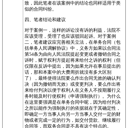
致，因此笔者在该案例中的结论也同样适用于类
似的合同纠纷。
四、笔者结论和建议
对于案例一，这样的诉讼没有诉的利益，法院不
应该受理，受理了也应该驳回起诉。对于案例
二，笔者建议应完善相关立法，在单务合同（包
括单务人民调解协议）中，义务方如果以合同法
第54条为由向人民法院提起变更或者撤销合同之
诉时，赋于权利方提起将来给付之诉的权利（但
仅限在反诉中提出，因为如果允许在事后提出的
话，那和本案中的大费周折就没有多大区别
了），最终使得法院要么作出合同无效的确认判
决（因为撤销而无效）或变更判决，要么作出将
来给付判决以便于权利人在义务人不按期履行义
务时能及时行使权利（申请强制执行）。为什么
在这里要强调是在单务合同中呢，因为给付判决
之所以能作为强制执行的依据就在于其确定性，
即确定一方当事人向另一方当事人交付一定的财
物或者完成一定的行为，如交付货款、继续履行
合同等，而双务合同是不具有这个特点的。