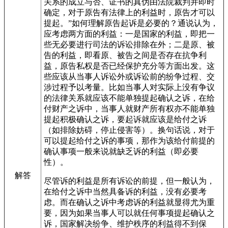
关系的成立与否、证书的真伪由法院裁判并即时
确定，对于原告有法律上的利益时，原告才可以
提起。”如何理解原告起诉是必要的？通说认为，
应考虑两方面的利益：一是国家的利益，即把一
些无必要进行司法的诉讼排除在外；二是原、被
告的利益，即看原、被告之间是否存在抗争利
益，原告私权是否已经保护充分等方面出发。这
些应该从当事人诉讼外或诉讼前的纷争过程、交
涉过程予以考量。比如当事人对实际上没有争议
的法律关系就应该不能单独提起确认之诉，在给
付财产之诉中，当事人就财产所有权亦不能单独
提起积极确认之诉，要起诉就应该是给付之诉
（如排除妨碍，停止侵害等）。换句话说，对于
可以提起给付之诉的事项，那作为该给付前提的
确认事项一般来说就缺乏诉的利益（即必要
性）。
解答
尽管诉的利益是所有诉讼的前提，但一般认为，
在给付之诉中当然具备诉的利益，没有必要考
虑。而在确认之诉中考虑诉的利益就显得尤为重
要，因为如果当事人可以就任何事项提起确认之
诉，国家解决纷争、维护秩序的利益得不到保