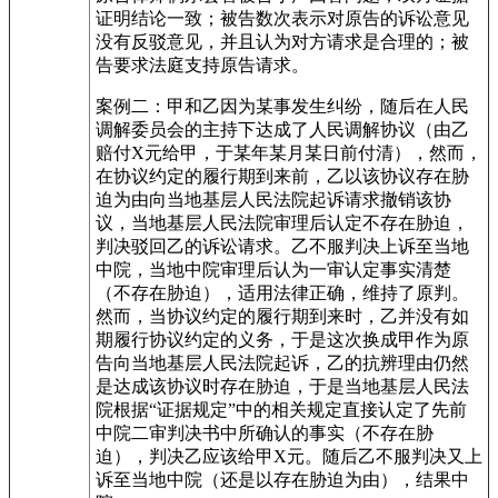
证明结论一致；被告数次表示对原告的诉讼意见
没有反驳意见，并且认为对方请求是合理的；被
告要求法庭支持原告请求。
案例二：甲和乙因为某事发生纠纷，随后在人民
调解委员会的主持下达成了人民调解协议（由乙
赔付X元给甲，于某年某月某日前付清），然而，
在协议约定的履行期到来前，乙以该协议存在胁
迫为由向当地基层人民法院起诉请求撤销该协
议，当地基层人民法院审理后认定不存在胁迫，
判决驳回乙的诉讼请求。乙不服判决上诉至当地
中院，当地中院审理后认为一审认定事实清楚
（不存在胁迫），适用法律正确，维持了原判。
然而，当协议约定的履行期到来时，乙并没有如
期履行协议约定的义务，于是这次换成甲作为原
告向当地基层人民法院起诉，乙的抗辨理由仍然
是达成该协议时存在胁迫，于是当地基层人民法
院根据“证据规定”中的相关规定直接认定了先前
中院二审判决书中所确认的事实（不存在胁
迫），判决乙应该给甲X元。随后乙不服判决又上
诉至当地中院（还是以存在胁迫为由），结果中