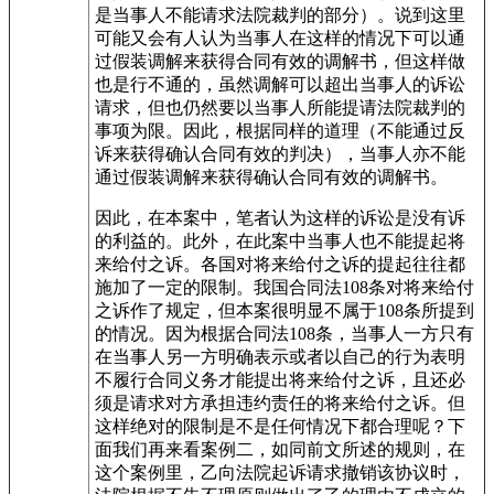
是当事人不能请求法院裁判的部分）。说到这里
可能又会有人认为当事人在这样的情况下可以通
过假装调解来获得合同有效的调解书，但这样做
也是行不通的，虽然调解可以超出当事人的诉讼
请求，但也仍然要以当事人所能提请法院裁判的
事项为限。因此，根据同样的道理（不能通过反
诉来获得确认合同有效的判决），当事人亦不能
通过假装调解来获得确认合同有效的调解书。
因此，在本案中，笔者认为这样的诉讼是没有诉
的利益的。此外，在此案中当事人也不能提起将
来给付之诉。各国对将来给付之诉的提起往往都
施加了一定的限制。我国合同法108条对将来给付
之诉作了规定，但本案很明显不属于108条所提到
的情况。因为根据合同法108条，当事人一方只有
在当事人另一方明确表示或者以自己的行为表明
不履行合同义务才能提出将来给付之诉，且还必
须是请求对方承担违约责任的将来给付之诉。但
这样绝对的限制是不是任何情况下都合理呢？下
面我们再来看案例二，如同前文所述的规则，在
这个案例里，乙向法院起诉请求撤销该协议时，