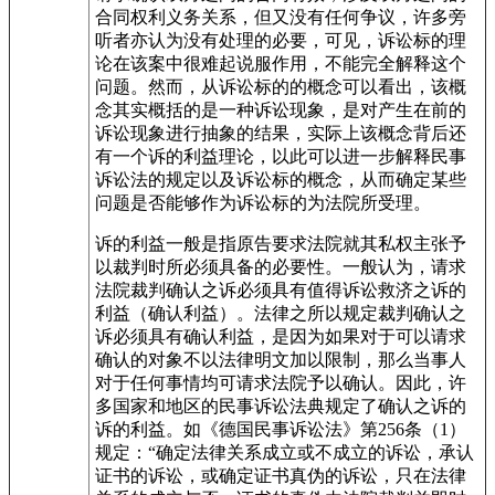
合同权利义务关系，但又没有任何争议，许多旁
听者亦认为没有处理的必要，可见，诉讼标的理
论在该案中很难起说服作用，不能完全解释这个
问题。然而，从诉讼标的的概念可以看出，该概
念其实概括的是一种诉讼现象，是对产生在前的
诉讼现象进行抽象的结果，实际上该概念背后还
有一个诉的利益理论，以此可以进一步解释民事
诉讼法的规定以及诉讼标的概念，从而确定某些
问题是否能够作为诉讼标的为法院所受理。
诉的利益一般是指原告要求法院就其私权主张予
以裁判时所必须具备的必要性。一般认为，请求
法院裁判确认之诉必须具有值得诉讼救济之诉的
利益（确认利益）。法律之所以规定裁判确认之
诉必须具有确认利益，是因为如果对于可以请求
确认的对象不以法律明文加以限制，那么当事人
对于任何事情均可请求法院予以确认。因此，许
多国家和地区的民事诉讼法典规定了确认之诉的
诉的利益。如《德国民事诉讼法》第256条（1）
规定：“确定法律关系成立或不成立的诉讼，承认
证书的诉讼，或确定证书真伪的诉讼，只在法律