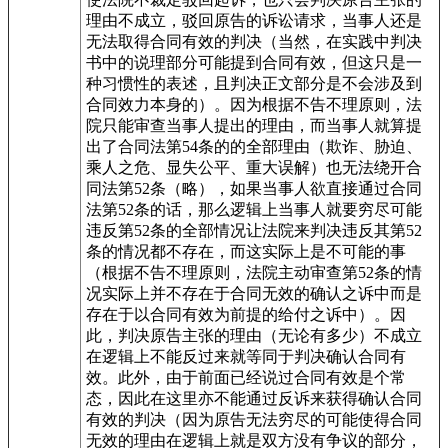
理由不成立，驳回原告的诉讼请求，当事人还是
无法取得合同有效的判决（当然，在实践中判决
书中的说理部分可能提到合同有效，但这只是一
种习惯性的表述，且判决正文部分是不会涉及到
合同效力本身的）。因为根据不告不理原则，法
院只能审查当事人提出的理由，而当事人就算提
出了合同法第54条的的全部理由（欺诈、胁迫、
乘人之危、显失公平、重大误解）也无法绕开合
同法第52条（略），如果当事人欲直接通过合同
法第52条的话，那么逻辑上当事人就要穷尽可能
违反第52条的全部情况让法院来判决违反其第52
条的情况都不存在，而这实际上是不可能的事
（根据不告不理原则，法院主动审查第52条的情
况实际上并不存在于合同无效的确认之诉中而是
存在于以合同有效为前提的给付之诉中）。因
此，判决原告主张的理由（无论有多少）不成立
在逻辑上不能反过来就等同于判决确认合同有
效。此外，由于前面已经说过合同有效是个常
态，因此在这里亦不能通过反诉来获得确认合同
有效的判决（因为原告无法穷尽的可能使得合同
无效的理由在逻辑上就是双方没有争议的部分，