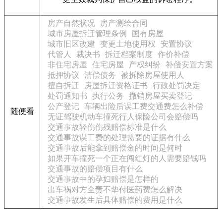
房产自然状况
房产测绘合同
城市房屋拆迁管理条例
国有房屋
城市旧区改建
变更土地使用权
安置协议
代管人
裁决书
拆迁档案制度
作价补偿
非住宅房屋
住宅房屋
产权纠纷
补偿安置方案
抵押协议
清偿债务
被拆除房屋使用人
擅自拆迁
房屋拆迁资格证书
行政处罚决定
处罚通知书
执行公务
撤销房屋买卖登记
公产登记
车辆出险后误工费交通费怎么补偿
随便看
无证驾驶机动车撞死行人保险公司会赔偿吗
交通事故轻伤伤残赔偿标准是什么
交通事故误工费的处理需要的证据有什么
交通事故后能拿到赔偿金的时间是何时
如果开车撞死一个正在闯红灯的人需要赔钱吗
交通事故的赔偿项目有什么
交通事故中的孕妇赔偿是怎样的
出车祸对方全责不垫付医药费怎么解决
交通事故发生后具体赔偿的费用是什么