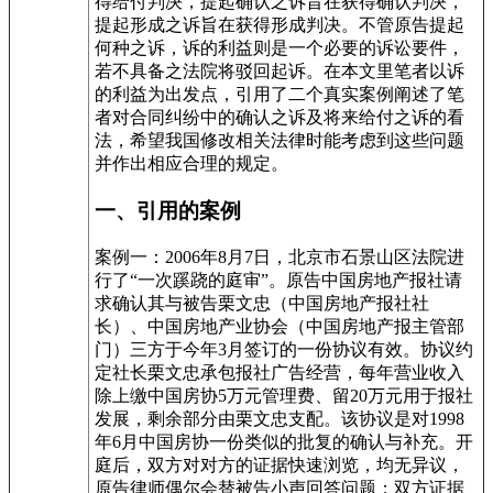
得给付判决，提起确认之诉旨在获得确认判决，
提起形成之诉旨在获得形成判决。不管原告提起
何种之诉，诉的利益则是一个必要的诉讼要件，
若不具备之法院将驳回起诉。在本文里笔者以诉
的利益为出发点，引用了二个真实案例阐述了笔
者对合同纠纷中的确认之诉及将来给付之诉的看
法，希望我国修改相关法律时能考虑到这些问题
并作出相应合理的规定。
一、引用的案例
案例一：2006年8月7日，北京市石景山区法院进
行了“一次蹊跷的庭审”。原告中国房地产报社请
求确认其与被告栗文忠（中国房地产报社社
长）、中国房地产业协会（中国房地产报主管部
门）三方于今年3月签订的一份协议有效。协议约
定社长栗文忠承包报社广告经营，每年营业收入
除上缴中国房协5万元管理费、留20万元用于报社
发展，剩余部分由栗文忠支配。该协议是对1998
年6月中国房协一份类似的批复的确认与补充。开
庭后，双方对对方的证据快速浏览，均无异议，
原告律师偶尔会替被告小声回答问题；双方证据