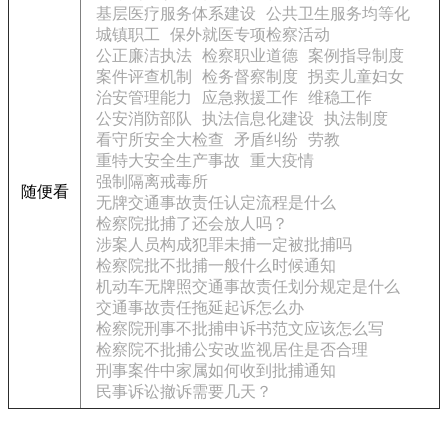
基层医疗服务体系建设
公共卫生服务均等化
城镇职工
保外就医专项检察活动
公正廉洁执法
检察职业道德
案例指导制度
案件评查机制
检务督察制度
拐卖儿童妇女
治安管理能力
应急救援工作
维稳工作
公安消防部队
执法信息化建设
执法制度
看守所安全大检查
矛盾纠纷
劳教
重特大安全生产事故
重大疫情
强制隔离戒毒所
随便看
无牌交通事故责任认定流程是什么
检察院批捕了还会放人吗？
涉案人员构成犯罪未捕一定被批捕吗
检察院批不批捕一般什么时候通知
机动车无牌照交通事故责任划分规定是什么
交通事故责任拖延起诉怎么办
检察院刑事不批捕申诉书范文应该怎么写
检察院不批捕公安改监视居住是否合理
刑事案件中家属如何收到批捕通知
民事诉讼撤诉需要几天？