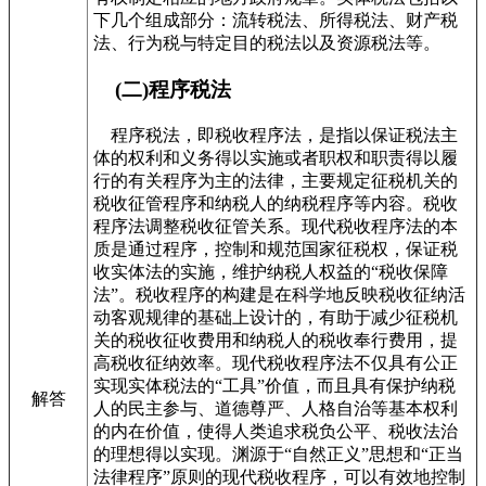
下几个组成部分：流转税法、所得税法、财产税
法、行为税与特定目的税法以及资源税法等。
(二)程序税法
程序税法，即税收程序法，是指以保证税法主
体的权利和义务得以实施或者职权和职责得以履
行的有关程序为主的法律，主要规定征税机关的
税收征管程序和纳税人的纳税程序等内容。税收
程序法调整税收征管关系。现代税收程序法的本
质是通过程序，控制和规范国家征税权，保证税
收实体法的实施，维护纳税人权益的“税收保障
法”。税收程序的构建是在科学地反映税收征纳活
动客观规律的基础上设计的，有助于减少征税机
关的税收征收费用和纳税人的税收奉行费用，提
高税收征纳效率。现代税收程序法不仅具有公正
实现实体税法的“工具”价值，而且具有保护纳税
解答
人的民主参与、道德尊严、人格自治等基本权利
的内在价值，使得人类追求税负公平、税收法治
的理想得以实现。渊源于“自然正义”思想和“正当
法律程序”原则的现代税收程序，可以有效地控制