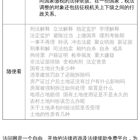
向国家缴税的法律依据。在一些国家，税法
调整的对象还包括征税机关上下级之间的行
政关系。
刑法解释
立法解释
指定监护
学理解释
法定监护
避险过当
上缴国库
缓刑考验期
一事不再理
聆讯
冲击法庭
聚众哄闹
新证据
刑事和解
司法拍卖
相约自杀
自杀
戒具
拘传票
户籍证明
检举揭发
重大嫌疑
非法证据排除
变相肉刑
法定资质
国有土地分为多少种
随便看
违章建筑罚款了还能拆除吗
房产证过户后土地证没有过户有什么影响吗
房屋被强制拆迁如何处理
留置是什么
电塔占地赔偿
国有土地使用证是不是永久的
农村土地纠纷该怎么办呢
关于土地承包纠纷法院里否受理
土地的性质有几种
法问网是一个自由、开放的法律咨询及法律援助免费平台，为