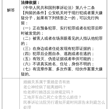
法律依据：
《中华人民共和国刑事诉讼法》第八十二条
解答
【拘留的条件】公安机关对于现行犯或者重大嫌
疑分子，如果有下列情形之一的，可以先行拘
留：
（一）正在预备犯罪、实行犯罪或者在犯罪后即
时被发觉的；
（二）被害人或者在场亲眼看见的人指认他犯罪
的；
（三）在身边或者住处发现有犯罪证据的；
（四）犯罪后企图自杀、逃跑或者在逃的；
（五）有毁灭、伪造证据或者串供可能的；
（六）不讲真实姓名、住址，身份不明的；
（七）有流窜作案、多次作案、结伙作案重大嫌
疑的。
婚姻关系属于重婚是否有效
老公神经病了能离婚吗？
给老师行贿违反法律规定吗？
工地开车自己死亡全责怎么赔偿？
民事诉讼法院另行通知开庭时间原告未到庭怎么
处理