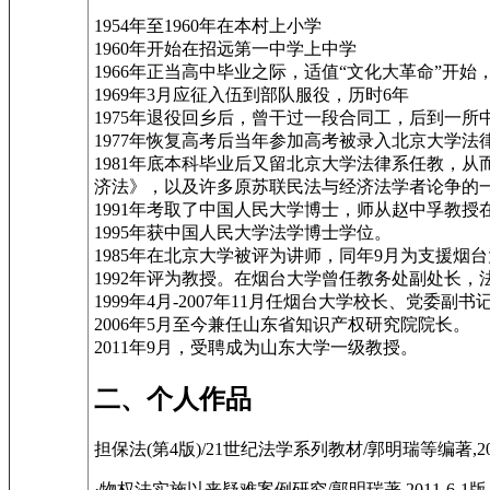
1954年至1960年在本村上小学
1960年开始在招远第一中学上中学
1966年正当高中毕业之际，适值“文化大革命”
1969年3月应征入伍到部队服役，历时6年
1975年退役回乡后，曾干过一段合同工，后到一所
1977年恢复高考后当年参加高考被录入北京大学
1981年底本科毕业后又留北京大学法律系任教，
济法》，以及许多原苏联民法与经济法学者论争的
1991年考取了中国人民大学博士，师从赵中孚教授
1995年获中国人民大学法学博士学位。
1985年在北京大学被评为讲师，同年9月为支援烟
1992年评为教授。在烟台大学曾任教务处副处长
1999年4月-2007年11月任烟台大学校长、
2006年5月至今兼任山东省知识产权研究院院长。
2011年9月，受聘成为山东大学一级教授。
二、个人作品
担保法(第4版)/21世纪法学系列教材/郭明瑞等编著,201
·物权法实施以来疑难案例研究/郭明瑞著,2011-6-1版