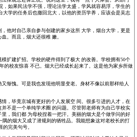
院，如果民法学不强，理论法学太盛，学风就容易浮，学生的
台大学的任务后也撤回北大，以他的资历学养，应该会是吴志
，他对自己亲自参与创建的家乡这所 大学，烟台大学，更是
血。而且，烟大还很稚 嫩。
模扩建扩招。学校的硬件得到了极大 的改善。学校拥有50个
早年的校友惊喜 不已。烟大已经成长起来了。这是他为家乡所做
动又惭愧。可是我也发现他明显变老。身材不像以前那样给人
情，毕竟京城有更好的个人发展空 间。很多引进的人才，在
并不是一个单纯学术圈 的问题。尽管郭老师有为自己学校实
里，我们都 为母校捏着一把汗。美丽的烟大是个做学问的好
 一隅的烟大又成了潜规则的牺牲品。我能想象这对老校长的打
涯的完美句号。