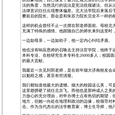
法的角度，当然流行的说法是宪法统领诸法。但从
法律意识往往出现整体偏差。北大法学院后来落后
攀前后的院长。那会是和朱苏力院长完全不一样的
这样的机会曾经不止一次摆在郭老师面前。母校北
充满了特殊的感情。他跟随自己的师长来到这里时
一边如母亲，一边如幼子，他一定内心纠结矛盾。
他也没有响应恩师的召唤去主持法官学院，他终于还
本科专业、在校研究生本专科生26000多人；校园
的最大贡献。
我最近一次见到郭老师，是在前年烟大济南校友会
以魁梧之感，甚至有些清瘦。
我们都知道他最大的遗憾。烟大的校园这么美，可
这里翅膀硬了就往北京飞。而他也是那种成人之美
力放心的充分理由，对申办博士点有热切的期望，
地方，但她一向处在地理和政治的边缘，校领导对种
击。作为当代杰出的法学教育家，博士生导师，他