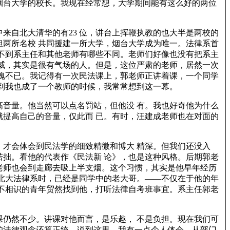
烟台大学的校长。我现在经常想，大学期间能有这么好的两位
来自北大清华的有23 位，讲台上挥鞭执教的也大半是两校的
两所名校 共同援建一所大学，烟台大学成为唯一。法律系首
不到系主任和其他老师有哪些不同。老师们好像也没有把系主
威，其实是很有气场的人。但是，这位严肃的老师，居然一次
愧不已。我记得有一次民法课上，郭老师正讲着课，一个同学
到我也成了一个教师的时候，我常常想到这一幕。
音量。他当然可以点名罚站，但他没 有。我也好奇他为什么
提高自己的音量，仅此而 已。有时，汪建成老师也在对面的
才会体会到民法学的细致精微和博大 精深。但我们还没入
拙。看他的代表作《民法新 论》，也是这种风格。后期郭老
老师也会到走廊去吸上半支烟。这个习惯，其实是他早年经历
北大法律系时，已经是同学中的老大哥。——不仅在于他的年
不相识的青年贸然找到他，打听法律自考班事宜。系主任郭老
仍然不少。讲课对他而言，是乐趣， 不是负担。现在我们可
的法律观念还算正统。说到这里，我有一点个人体会。从部门