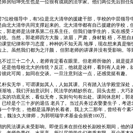
老师房绍坤先生也是一位很有成就的法学家。他们两位先后担任
。
7位校领导中，有5位是北大清华的援建干部，学校的中层领导中
是由北大清华共同支撑起来的。北大清华都有自己援建的学校，但
大，郭老师是法律系第二任系主任。但我们做学生的，实在感受 
传统。当然，郭老师四方大脸，浓眉，严肃，身材魁 梧，不怒自
的课堂纪律和学习态度，种种的不知天高 地厚，现在想来真是惭
位上。虽然我们都为之汗颜， 但郭老师的讲课并没有受影响。等
也不过三十二个人，老师肯定看在眼里。但老师所做的，就是提高
，还是他母校北大的传统？反正，他就是这样，看到有人走神，就
音彼此可闻，如同在交谈。一旦注意到这一点，还感觉挺有趣。
又朴实无华，可谓课如其人，人如其课。只有踏入法学殿堂深处，
渐渐地，我们开始意识到，民法学的精妙所在。回头去想，大巧若
扎实的功底见长，看似无奇，实则句句有出处。课间休息时，郭
，已经是个三十岁的退伍 老兵了。当过兵务过农娶妻生子，考进
每一个学生， 他都是温厚的长着者。我上大二那年，曾经有个素
生，魏汝久大律师，为郭明瑞学术基金会捐资100万。
期的民法课从未受影响。即使后来在担任校长副校长期间，他的课
练。老师负责任，水平高，所以尽管学生们资质有限，至少基本