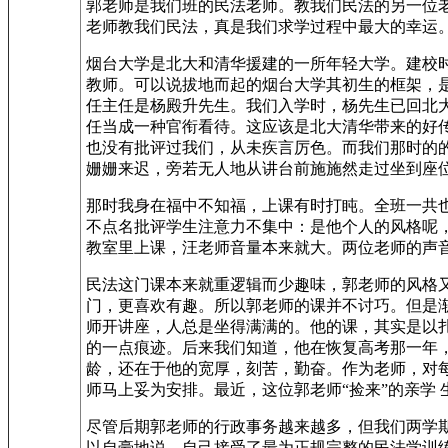
郭老师是我们班的民法老师。教我们民法的另一位
老师教我们民法，真是我们求学过程中最大的幸运
烟台大学是北大和清华援建的一所年轻大学。建校时
教师。可以说拔地而起的烟台大学其初生的框架，
任主任是杨殿升先生。我们入学时，杨先生已回北
任当成一种官衔看待。这应该是北大清华带来的好
也没有批评过我们，从未疾言厉色。而我们那时的
姗姗来迟，旁若无人地从讲台前施施然走过坐到座
那时我身在福中不知福，上课有时打盹。全班一共
不点名批评学生注意力不集中：是他个人的风格呢
教室里上课，汪老师音量本来就大。两位老师的声
民法这门课本来就重逻辑而少趣味，郭老师的风格
门，更喜欢有趣。所以郭老师的课并不讨巧。但是
师开讲座，人总是坐得满满的。他的课，其实是以
的一点痕迹。后来我们知道，他在恢复高考那一年
龄，还在于他的宽厚，刻苦，勤奋。作为老师，对
师马上妥为安排。最近，这位郭老师“捡来”的亲学 
尽管后期郭老师的行政事务越来越多，但我们两学
以自豪地说，自己接受了最为正规完整的民法学训