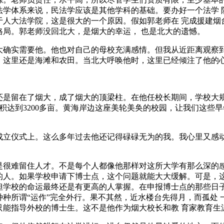
法学体系来说，民法学应该是其他学科的基础。要办好一个法学 
于人大法学院，这是很大的一个原因。假如郭老师在 完成援建烟
格局。郭老师没回北大，是烟大的幸运， 也是北大的遗憾。
大确实需要他。他也对自己的母校充满感情。但我从近距离观察到
，这里还是海滩和农田。当北大呼唤他时，这里已经倾注了他的心
是留在了烟大，成了烟大的顶梁柱。在他任校长期间，学校大规
面积达到3200多亩。黄海岸边这座美轮美奂的校园，让我们这些
成立仪式上。这么多年过去他还记得碌碌无为的我。我心里又感
是很难留住人才。不是每个人都像他那样对这所大学有那么深的感
的人。如果学校申请下博士点，这个问题就能大大缓解。可是，这
但学校的命运最终还是有更高的人掌握。在申报博士点的那些日子
种所谓“运作”完全外行。果不其然，近水楼台先得月，而孤处
只能指导外校的博士生。这不是他作为烟大校长和教 育家教育生