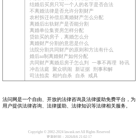
结婚后买房只写一个人的名字是否合法
不离婚法律是否允许分割财产
农村拆迁补偿后离婚财产怎么分配
离婚后出轨财产是否能分割
离婚单位集资房怎样分配
贷款买的房子，离婚怎么分
离婚财产分割的意思是什么
法院分割共同财产的原则和方法有什么
婚后aa制离婚财产如何分配
共同财产离婚后房子怎么判
一事不再理
聆讯
冲击法庭
聚众哄闹
新证据
刑事和解
司法拍卖
相约自杀
自杀
戒具
法问网是一个自由、开放的法律咨询及法律援助免费平台，为
用户提供法律咨询、法律援助、法律知识等法律相关服务。
Copyright © 2002-2024 lawask.net All Rights Reserved
更新时间：2026/8/6 21:02:17