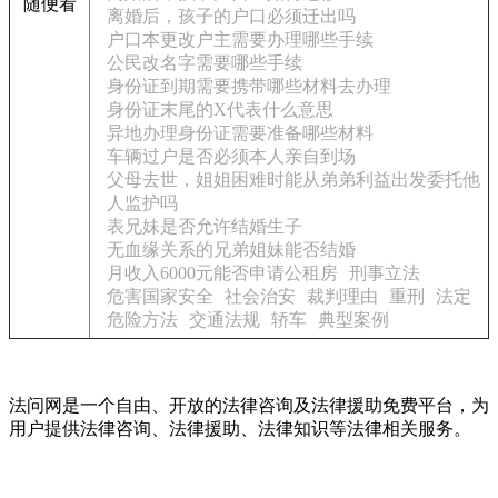
随便看
离婚后，孩子的户口必须迁出吗
户口本更改户主需要办理哪些手续
公民改名字需要哪些手续
身份证到期需要携带哪些材料去办理
身份证末尾的X代表什么意思
异地办理身份证需要准备哪些材料
车辆过户是否必须本人亲自到场
父母去世，姐姐困难时能从弟弟利益出发委托他
人监护吗
表兄妹是否允许结婚生子
无血缘关系的兄弟姐妹能否结婚
月收入6000元能否申请公租房
刑事立法
危害国家安全
社会治安
裁判理由
重刑
法定
危险方法
交通法规
轿车
典型案例
法问网是一个自由、开放的法律咨询及法律援助免费平台，为
用户提供法律咨询、法律援助、法律知识等法律相关服务。