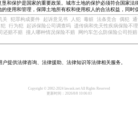
的复垦和保护是国家的重要政策。城市土地的保护必须符合国家法
地的使用和管理，保障土地所有权和使用权人的合法权益，同时
机关
犯罪构成要件
起诉意见书
人犯
毒赃
法条竞合
偶犯
通
收犯
行为犯
起诉保险公司调查吗
遗传病和先天性疾病保险不理
司还赔不赔
撞人哪种情况保险不赔
网约车怎么防保险公司拒赔
用户提供法律咨询、法律援助、法律知识等法律相关服务。
Copyright © 2002-2024 lawask.net All Rights Reserved
更新时间：2026/8/8 10:06:03