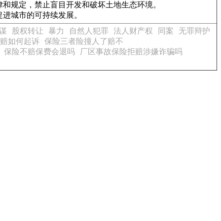
律和规定，禁止盲目开发和破坏土地生态环境。
促进城市的可持续发展。
谋
股权转让
暴力
自然人犯罪
法人财产权
同案
无罪辩护
赔如何起诉
保险三者险撞人了赔不
保险不赔保费会退吗
厂区事故保险拒赔涉嫌诈骗吗