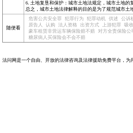
6. 土地复垦和保护：城市土地法规定，城市土地
总之，城市土地法律解释的目的是为了规范城市土
危害公共安全罪
犯罪行为
犯罪动机
供述
公诉
原告人
认购
法人资格
出资方式
上游犯罪
吸
随便看
豪车租赁非营运车辆保险赔不赔
对方全责保险公
糖尿病人买保险会不会不赔
法问网是一个自由、开放的法律咨询及法律援助免费平台，为