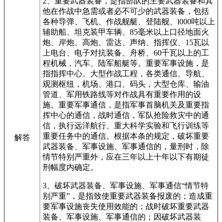
2、重要武器装备，是指部队的主要武器装备和其
他在作战中急需或者必不可少的武器装备，包括
各种导弹、飞机、作战舰艇、登陆舰、l000吨以上
辅助船、坦克装甲车辆、85毫米以上口径地面火
炮、岸炮、高炮、雷达、声纳、指挥仪、15瓦以
上电台、电子对抗装备、舟桥、60千瓦以上的工
程机械，汽车、陆军船艇等。重要军事设施，是
指指挥中心、大型作战工程，各类通信、导航、
观测枢纽，机场、港口、码头，大型仓库、输油
管道、军用铁路线等对作战具有重要作用的设
施。重要军事通信，是指军事首脑机关及重要指
挥中心的通信，战时通信，军队抢险救灾中的通
信，执行远洋航行、重大科学实验和飞行训练等
重要任务中的通信。根据本条的规定，破坏重要
解答
武器装备、军事设施、军事通信的，量刑时，除
情节特别严重外，应在三年以上十年以下有期徒
刑幅度内确定。
3、破坏武器装备、军事设施、军事通信“情节特
别严重”，是指致使重要武器装备报废的；造成重
要军事设施丧失使用效能的；战时破坏重要武器
装备、军事设施、军事通信的；因破坏武器装