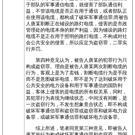
于部队的军事通信电缆，就侵害了部队通信利
益，不管该电缆是否正在用于通信，或者部队正
在使用该电缆，都构成了破坏军事通信罪;而被告
人唐某割断正在铺设的路灯电缆，侵害的是市政
管理处的电缆本身的财产利益，因为铺设的路灯
电缆不是正在用于照明的路灯电缆，不构成对社
会公共安全的侵害，所以应定为盗窃罪，二罪实
行并罚。
第四种意见认为，被告人唐某的犯罪行为只
构成盗窃罪。理由是被告人唐某两次割断电缆的
行为，客观上是为了卖钱，割断电缆行为是手段
而不是意图破坏电缆，即不是为了达到破坏用于
公共安全的电力设备和用于军事通信的国防利
益，客体上侵害的是电缆的所有权关系，同时，
其犯罪行为表现为继续状态，中间没有间断，是
一次盗窃行为，不发生想象竟合状态，即不构成
破坏军事通信罪和盗窃罪或盗窃罪和破坏电力设
备罪，或破坏军事通信罪和破坏电力设备罪。
综上所述，笔者同意第三种意见，即被告人
唐某的行为构成破坏军事通信罪和盗窃罪。我国