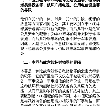
（一）区分破坏本罪与
破坏交通设施罪
、
破坏易
燃易爆设备罪
、
破坏广播电视、公用电信设施罪
的界限
他们在犯罪的主体、对象、犯罪的手段、犯罪的
故意等方面有相同之处。其主要区别在于：(1)本
罪属于危害军事利益的犯罪，而后几种罪是危害
公共安全的犯罪；(2)本罪破坏的对象只限于军事
设施，而后几种罪破坏的对象不限于军事设施。
因此，凡是行为人，故意破坏军事设施，即使客
观上也危害公共安全，仍应以破坏军事设施罪论
处。
（二）本罪与
故意毁坏财物罪
的界限
本罪是一种比故意毁坏公私财物罪的危害大得多
的犯罪。它的严重性不仅仅在于被破坏的武器装
备、军事设施、军事通信的财产价值，而是在于
这种破坏行为能够使武器装备丧失其应有的效
能，从而严重影响我军的战备和战斗能力。其主
要区别是：(1)侵犯的客体不同。本罪侵犯的客体
是与武器装备的使用能力相联系的军事利益，而
后者侵犯的客体是公私财物的所有权；(2)本罪破