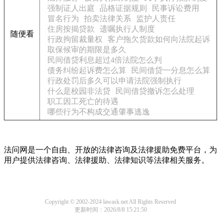
强制证人出庭
品格证据规则
民事诉讼费用
冒名行为
拍卖法律关系
监护人责任
住房按揭贷款
遗嘱执行人制度
随便看
行政拘留裁量权
客户拖欠货款如何向法院起诉
取保候审的期限是多久
民间借贷利息超过4倍法院怎么判
债务纠纷起诉费怎么算
民间借贷一分息怎么算
行政处罚后多久可以申请法院强制执行
什么是校园非法贷
民间借贷撤诉怎么处理
职工因工死亡的待遇
哪些行为不构成交通肇事逃逸
法问网是一个自由、开放的法律咨询及法律援助免费平台，为
用户提供法律咨询、法律援助、法律知识等法律相关服务。
Copyright © 2002-2024 lawask.net All Rights Reserved
更新时间：2026/8/8 15:21:50