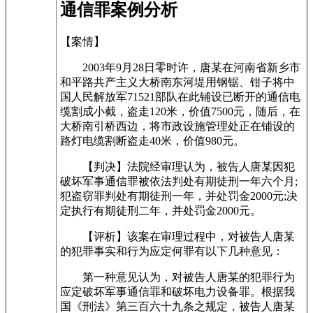
通信罪案例分析
【案情】
2003年9月28日零时许，唐某在河南省新乡市
和平路共产主义大桥南东河堤用钢锯、钳子将中
国人民解放军71521部队在此铺设已断开的通信电
缆割成小截，盗走120米，价值7500元，随后，在
大桥南引桥西边，将市政设施管理处正在铺设的
路灯电缆割断盗走40米，价值980元。
【判决】法院经审理认为，被告人唐某因犯
破坏军事通信罪被依法判处有期徒刑一年六个月;
犯盗窃罪判处有期徒刑一年，并处罚金2000元;决
定执行有期徒刑二年，并处罚金2000元。
【评析】该案在审理过程中，对被告人唐某
的犯罪事实和行为应定何罪有以下几种意见：
第一种意见认为，对被告人唐某的犯罪行为
应定破坏军事通信罪和破坏电力设备罪。根据我
国《刑法》第三百六十九条之规定，被告人唐某