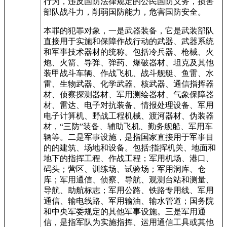
行为，违反国防法律规定的公民国防义务，损害
部队战斗力，削弱国防能力，危害国防安全。
本罪的犯罪对象，一是武器装备，它是武装部队
直接用于实施和保障作战行动的武器、武器系统
和军事技术器材的统称。包括冷兵器、枪械、火
炮、火箭、导弹、弹药、爆破器材、坦克及其他
装甲战斗车辆、作战飞机、战斗舰艇、鱼雷、水
雷、生物武器、化学武器、核武器、通信指挥器
材、侦察探测器材、军用测绘器材、气象保障器
材、雷达、电子对抗装备、情报处理设备、军用
电子计算机、野战工程机械、渡河器材、伪装器
材，“三防”装备、辅助飞机、勤务舰船、军用车
辆等。二是军事设施，是指国家直接用于军事目
的的建筑、场地和设备。包括:指挥机关、地面和
地下的指挥工程、作战工程；军用机场、港口、
码头；营区、训练场、试验场；军用洞库、仓
库；军用通信、侦察、导航、观测台站和测量、
导航、助航标志；军用公路、铁路专用线、军用
通信、输电线路、军用输油、输水管道；国务院
和中央军委规定的其他军事设施。三是军用通
信，是指军队为实施指挥、运用通信工具或其他