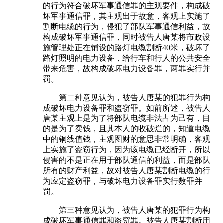
的行为符合破坏军事通信罪的主观要件，构成破
坏军事通信罪，其主观出于故意，客观上实施了
割断电缆的行为，侵犯了部队军事通信利益，故
构成破坏军事通信罪，同时被告人唐某将市政设
施管理处正在铺设的路灯电缆割断40米，破坏了
路灯照明的电力设备，给行车和行人的公共安全
带来危害，故构成破坏电力设备罪，两罪实行并
罚。
第二种意见认为，被告人唐某的犯罪行为构
成破坏电力设备罪和盗窃罪。如前所述，被告人
唐某主观上是为了将部队电缆非法占为己有，目
的是为了卖钱，且其本人的收破烂的，知道电缆
中的铜线值钱，主观图财的意思非常明确，客观
上实施了盗窃行为，因为该电缆已经断开，所以
侵害的不是正在用于部队通信的利益，而是部队
所有的财产利益，故对被告人唐某割断电缆的行
为应定盗窃罪，与破坏电力设备罪实行数罪并
罚。
第三种意见认为，被告人唐某的犯罪行为构
成破坏军事通信罪和盗窃罪。被告人唐某割断用