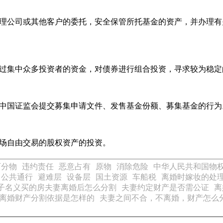
理公司或其他客户的委托，安全保管所托基金的资产，并办理有
过集中众多投资者的资金，对债券进行组合投资，寻求较为稳定
中国证监会提交募集申请文件、发售基金份额、募集基金的行为
场自由交易的股权资产的投资。
可分物
违约责任
恶意占有
原物
消除危险
中华人民共和国物
公共通行
避难层
设备层
国土资源
车船税
离婚时嫁妆的处理
子名义买的房夫妻离婚后怎么分割
夫妻约定财产是否需公证
离
离婚财产分割依据是怎样的
夫妻之间不合，不离婚，财产怎么