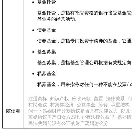
基金托管
基金托管，是指有托管资格的银行接受基金管
等业务的经营活动。
债券基金
债券基金，是指专门投资于债券的基金，它通
基金募集
基金募集，是指基金管理公司根据有关规定向
私募基金
私募基金，用来指称对任何一种不能在股票市
注册商标
知识产权
应收账款
留置
法律关系
村民会议
村集体经济
公益事业
筹资
承重结构
随便看
问一下婚姻财产分割协议是否具有法律效力
以儿
离婚协议房产归女方,没过户有法律效益吗
婚外情
民法典婚前没有公证的财产离婚怎么分