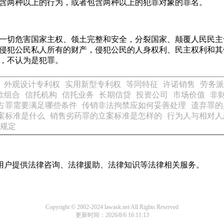
含两种以上的行为，或者包含两种以上的犯罪对象的罪名。
：一切危害国家主权、领土完整和安全，分裂国家、颠覆人民民
侵犯公民私人所有的财产，侵犯公民的人身权利、民主权利和其
，不认为是犯罪。
外观设计专利权
实用新型专利权
等同特征
许诺销售
劳务派
款组合
信托机构
信托业务
长期信贷
投资公司
市场价值
非
占罪需要满足哪些条件
传销非法拘禁应如何妥善处理
遗弃罪的
案标准是什么
销售劣药罪的立案标准是怎样的
行为人与相对人
规定
用户提供法律咨询、法律援助、法律知识等法律相关服务。
Copyright © 2002-2024 lawask.net All Rights Reserved
更新时间：2026/8/6 16:11:13