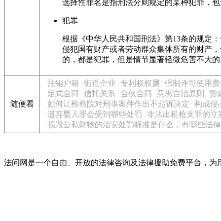
选择性罪名是指刑法分则规定的某种犯罪，包
犯罪
根据《中华人民共和国刑法》第13条的规定
侵犯国有财产或者劳动群众集体所有的财产，
的，都是犯罪，但是情节显著轻微危害不大的
注销户籍
街道企业
专利权权属
强制许可使用费
定式合同
信托关系
合伙合同
意思自治原则
贷
随便看
如何让检察院对刑事案件作出不起诉决定
构成侵
遗弃婴儿罪会受到哪些处罚
非法出租枪支罪的立
损毁公私财物的治安处罚标准是什么，有哪些法律
法问网是一个自由、开放的法律咨询及法律援助免费平台，为