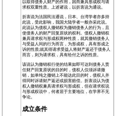
以取得债务人财产的作用，因而兼具形成权与请
求权双重性质。上述诸说，以折衷说为通说。
折衷说为法国民法通说，日本、台湾学者亦多持
此说，受此影响，我国大陆学者一般亦采此说。
此说认为债权人撤销权为撤销债务人的行为，且
使债务人的财产回复原状的权利。债权人撤销权
兼具请求权与形成权两种性质，就其撤销债务人
与受益人间的行为而言，为形成权，具有形成之
诉的性质;就其得请求受益人将财产返还于债务人
而言，则为请求权，具有给付之诉的性质。
该说认为撤销权行使的结果如即可达到债务人责
任财产回复原状的目的时，债权人仅须诉请撤
销，如单纯之撤销上不能达此目的时，债权人并
得同时诉请财产返还或损害赔偿。折衷说认为债
权人撤销权兼具请求权与形成权，但在请求权说
与形成权说中，何者居于主要地位，在学界不无
争论。
成立条件