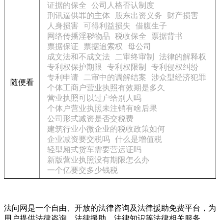
证据的保全
公司人格否认制度
刑讯逼供罪的主体
股东出资义务
财产损害
人身损害
可得利益损失
借腹生子
网络传播淫秽物品
税收保全
票据背书
票据保证
票据追索权
母公司
成文法和不成文法
二审终审制
法律的解释权
专利权保护期限
专利权限制
专利侵权纠纷
专利申请
二审中的调解结案
涉众型经济犯罪
随便看
个体工商户营业执照有效期是多久
营业执照可以过户给别人吗
个体户营业执照未注销有啥后果
公司形式减资是否交税费
建筑行业小微企业的税收政策如何
企业减资要交税吗
什么是增值税
轻型厢式货车需要营运证吗
新版营业执照没有期限怎么办
一个亿要交多少钱税
法问网是一个自由、开放的法律咨询及法律援助免费平台，为
用户提供法律咨询、法律援助、法律知识等法律相关服务。