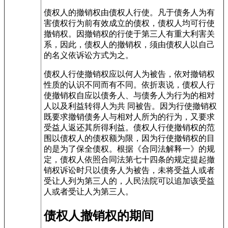
债权人的撤销权由债权人行使。凡于债务人为有
害债权行为前有效成立的债权，债权人均可行使
撤销权。因撤销权的行使于第三人有重大利害关
系，因此，债权人的撤销权，须由债权人以自己
的名义依诉讼方式为之。
债权人行使撤销权应以何人为被告，依对撤销权
性质的认识不同而有不同。依折衷说，债权人行
使撤销权自应以债务人、与债务人为行为的相对
人以及利益转得人为共 同被告。因为行使撤销权
既要求撤销债务人与相对人所为的行为，又要求
受益人返还其所得利益。债权人行使撤销权的范
围以债权人的债权额为限，因为行使撤销权的目
的是为了保全债权。根据《合同法解释一》的规
定，债权人依照合同法第七十四条的规定提起
撤
销权
诉讼时只以债务人为被告，未将受益人或者
受让人列为第三人的，人民法院可以追加该受益
人或者受让人为第三人。
债权人撤销权的期间