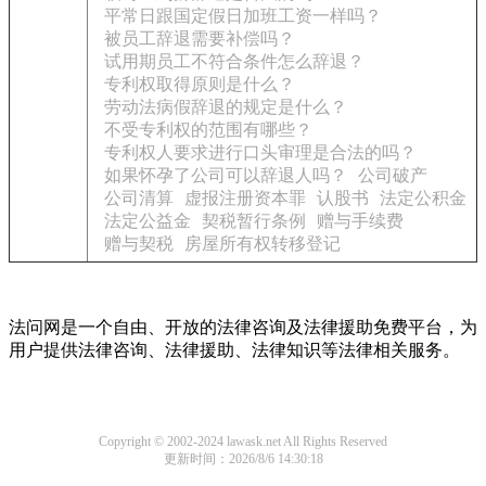
平常日跟国定假日加班工资一样吗？
被员工辞退需要补偿吗？
试用期员工不符合条件怎么辞退？
专利权取得原则是什么？
劳动法病假辞退的规定是什么？
不受专利权的范围有哪些？
专利权人要求进行口头审理是合法的吗？
如果怀孕了公司可以辞退人吗？
公司破产
公司清算
虚报注册资本罪
认股书
法定公积金
法定公益金
契税暂行条例
赠与手续费
赠与契税
房屋所有权转移登记
法问网是一个自由、开放的法律咨询及法律援助免费平台，为
用户提供法律咨询、法律援助、法律知识等法律相关服务。
Copyright © 2002-2024 lawask.net All Rights Reserved
更新时间：2026/8/6 14:30:18