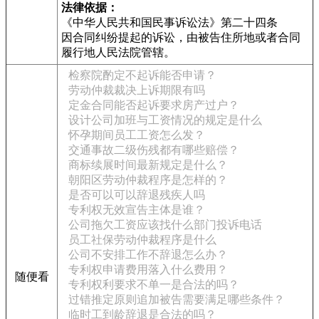
法律依据：
《中华人民共和国民事诉讼法》第二十四条
因合同纠纷提起的诉讼，由被告住所地或者合同
履行地人民法院管辖。
检察院酌定不起诉能否申请？
劳动仲裁裁决上诉期限有吗
定金合同能否起诉要求房产过户？
设计公司加班与工资情况的规定是什么
怀孕期间员工工资怎么发？
交通事故二级伤残都有哪些赔偿？
商标续展时间最新规定是什么？
朝阳区劳动仲裁程序是怎样的？
是否可以可以辞退残疾人吗
专利权无效宣告主体是谁？
公司拖欠工资应该找什么部门投诉电话
员工社保劳动仲裁程序是什么
公司不安排工作不辞退怎么办？
专利权申请费用落入什么费用？
随便看
专利权利要求不单一是合法的吗？
过错推定原则追加被告需要满足哪些条件？
临时工到龄辞退是合法的吗？