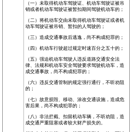
（一）未取得机动车驾驶证、机动车驾驶证被吊
销或者机动车驾驶证被暂扣期间驾驶机动车的；
（二）将机动车交由未取得机动车驾驶证或者机
动车驾驶证被吊销、暂扣的人驾驶的；
（三）造成交通事故后逃逸，尚不构成犯罪的；
（四）机动车行驶超过规定时速百分之五十的；
（五）强迫机动车驾驶人违反道路交通安全法
律、法规和机动车安全驾驶要求驾驶机动车，造
成交通事故，尚不构成犯罪的；
（六）违反交通管制的规定强行通行，不听劝阻
的；
（七）故意损毁、移动、涂改交通设施，造成危
害后果，尚不构成犯罪的；
（八）非法拦截、扣留机动车辆，不听劝阻，造
成交通严重阻塞或者较大财产损失的。