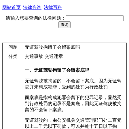
网站首页
法律咨询
法律百科
请输入您要查询的法律问题：
问题
无证驾驶拘留了会留案底吗
分类
交通事故-交通违章
一、无证驾驶拘留了会留案底吗
无证驾驶被拘留的，不会留下案底。因为无证驾
驶并未构成犯罪，受到的处罚为行政处罚；
而案底是指构成犯罪会留下的犯罪记录，显然受
到行政处罚的记录不是案底，因此无证驾驶被拘
留的不会留下案底。
无证驾驶的，由公安机关交通管理部门处二百元
以上二千元以下罚款，可以并处十五日以下拘