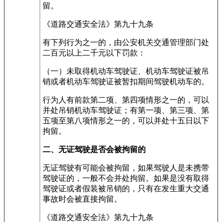
留。
《道路交通安全法》第九十九条
有下列行为之一的，由公安机关交通管理部门处
二百元以上二千元以下罚款：
（一）未取得机动车驾驶证、机动车驾驶证被吊
销或者机动车驾驶证被暂扣期间驾驶机动车的。
行为人有前款第二项、第四项情形之一的，可以
并处吊销机动车驾驶证；有第一项、第三项、第
五项至第八项情形之一的，可以并处十五日以下
拘留。
二、无证驾驶是否会被拘留的
无证驾驶有可能会被拘留，如果驾驶人是未携带
驾驶证的，一般不会并处拘留。如果是没有取得
驾驶证或者假装被吊销的，只有在发生重大交通
事故时会被直接拘留。
《道路交通安全法》第九十九条