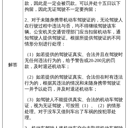
款，因此是一定会被罚款。可以并处十五日以下
拘留，因此无证驾驶不一定要拘留；
2、对于未随身携带机动车驾驶证的，无论驾驶人
在行驶过程中违法与否，均不得继续驾驶该车
辆。公安机关交通管理部门应当扣留机动车，通
知驾驶人提供驾驶证。根据所提供驾驶证的不同
情形分别进行处理：
（1）如若提供的驾驶证真实、合法并且在驾驶时
无任何违法行为的，给予警告或20-200元的罚
解答
款，及时退还机动车；
（2）如若提供的驾驶证真实、合法但在时有违法
行为的，根据其违法的情况和未随身携带驾驶证
一并予以处罚，并及时退还机动车；
（3）如驾驶人不能提供真实、合法的机动车驾驶
证，视为无证驾驶，可按照（1）、（2）的情形
处理。对于没车又借到车出了车祸的按犯罪处
理。