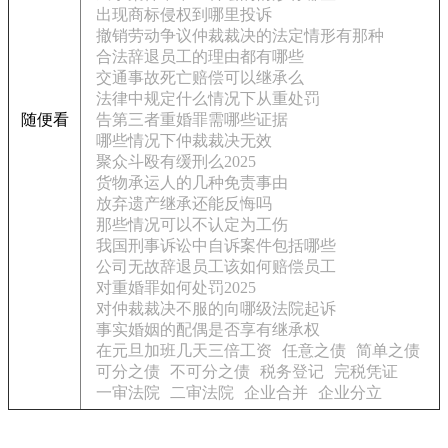
出现商标侵权到哪里投诉
撤销劳动争议仲裁裁决的法定情形有那种
合法辞退员工的理由都有哪些
交通事故死亡赔偿可以继承么
法律中规定什么情况下从重处罚
随便看
告第三者重婚罪需哪些证据
哪些情况下仲裁裁决无效
聚众斗殴有缓刑么2025
货物承运人的几种免责事由
放弃遗产继承还能反悔吗
那些情况可以不认定为工伤
我国刑事诉讼中自诉案件包括哪些
公司无故辞退员工该如何赔偿员工
对重婚罪如何处罚2025
对仲裁裁决不服的向哪级法院起诉
事实婚姻的配偶是否享有继承权
在元旦加班几天三倍工资
任意之债
简单之债
可分之债
不可分之债
税务登记
完税凭证
一审法院
二审法院
企业合并
企业分立