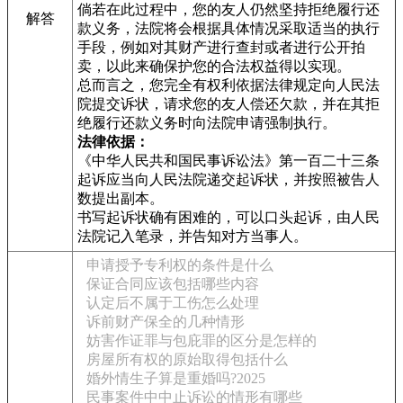
倘若在此过程中，您的友人仍然坚持拒绝履行还
解答
款义务，法院将会根据具体情况采取适当的执行
手段，例如对其财产进行查封或者进行公开拍
卖，以此来确保护您的合法权益得以实现。
总而言之，您完全有权利依据法律规定向人民法
院提交诉状，请求您的友人偿还欠款，并在其拒
绝履行还款义务时向法院申请强制执行。
法律依据：
《中华人民共和国民事诉讼法》第一百二十三条
起诉应当向人民法院递交起诉状，并按照被告人
数提出副本。
书写起诉状确有困难的，可以口头起诉，由人民
法院记入笔录，并告知对方当事人。
申请授予专利权的条件是什么
保证合同应该包括哪些内容
认定后不属于工伤怎么处理
诉前财产保全的几种情形
妨害作证罪与包庇罪的区分是怎样的
房屋所有权的原始取得包括什么
婚外情生子算是重婚吗?2025
民事案件中中止诉讼的情形有哪些