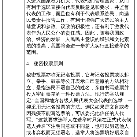
人进入国家权力机关，代表他们管理国家，从而
有利于选民直接向代表反映意见和要求，并监督
代表的工作，而且也有利于代表联系选民，向选
民负责并报告工作，有利于增强广大选民的主人
翁意识和参政、议政的积极性，还有利于激发代
表作为人民公仆的责任感。因此，随着我国政
治、经济的发展，人民民主意识的增强和文化素
质的提高，我国将会进一步扩大实行直接选举的
范围。
4、秘密投票原则
秘密投票亦称无记名投票，它与记名投票或以起
立、举手、鼓掌等公开表示自己意愿的方法相对
立，是指选民不署自己的姓名，亲自书写选票并
投入密封票箱的一种投票方法。现行选举法规
定:“全国和地方各级人民代表大会代表的选举，一
律采用无记名投票的方法。选民如果是文盲或者
因残疾不能写选票的，可以委托他信任的人代
写。”这就要求选举人在选举时只须在正式代表候
选人姓名下注明同意或不同意，也可以另选他人
或者弃权而无须署名，选举人将选票填好后亲自