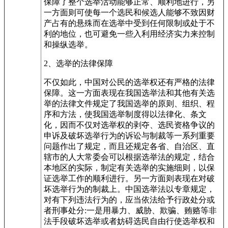
保障了整个选举活动能够正常、顺利地进行，另
一方面则可使每一个选民和候选人能够不致因财
产占有的悬殊而在选举中受到任何限制或处于不
利的地位，也可避免一些入利用经济实力来控制
和操纵选举。
2、选举的法律保障
不仅如此，中国对公民的选举权还有严格的法律
保障。这一方面表现在我国选举法和其他有关选
举的法律文件规定了我国选举的原则、组织、程
序和方法，使我国选举制度得以法律化、条文
化，因而不仅对选举权的剥夺、选民资格争议的
申诉及破坏选举行为的诉讼与制裁等一系列重要
问题作出了规定，而且还规定各省、自治区、直
辖市的人大常委会可以根据选举法的规定，结合
本地区的实际，制定有关选举的实施细则，以保
证选举工作的顺利进行。另一方面则表现在对破
坏选举行为的制裁上。中国选举法以专章规定，
对有下列违法行为的，应当依法给予行政处分或
者刑事处分:一是用暴力、威胁、欺骗、贿赂等非
法手段破坏选举或者妨碍选民自由行使选举权和