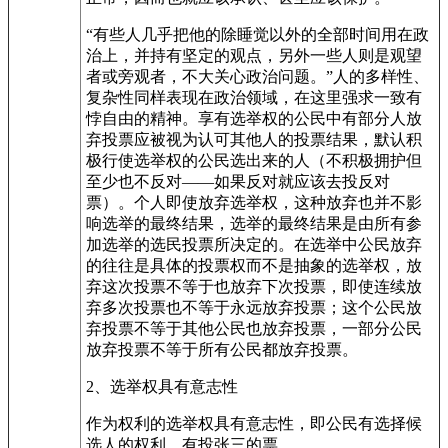
“有些人几乎把他的除睡觉以外的全部时间用在政
治上，并持有坚定的观点，另外一些人则是观望
者或旁观者，不大关心政治问题。”人的多样性、
复杂性同样表现在政治领域，在这里强求一致有
悖自由的精神。享有选举权的公民中有部分人放
弃投票应被视为认可其他人的投票结果，默认积
极行使选举权的公民选出来的人（不积极拥护但
至少也不反对——如果反对就应该去投反对
票）。个人即使放弃选举权，这种放弃也并不影
响选举的最终结果，选举的最终结果是由所有参
加选举的选民投票所决定的。在选举中公民放弃
的往往是具体的投票权而不是抽象的选举权，放
弃这次投票不等于也放弃下次投票，即使连续放
弃多次投票也不等于永远放弃投票；这个公民放
弃投票不等于其他公民也放弃投票，一部分公民
放弃投票不等于所有公民都放弃投票。
2、选举权具有意志性
作为权利的选举权具有意志性，即公民有选择候
选人的权利，有投张三的票