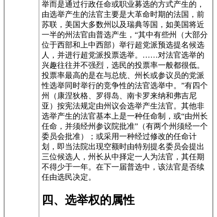
举而是通过行政任命或职业募选的方式产生的，
由选举产生的法官主要是大革命时期的法国，前
苏联，美国大多数州以及瑞典等国，如美国将近
一半的州法官由普选产生，“其中有些州（大部分
位于西部和上中西部）举行超党派预选提名候选
人，并进行超党派投票选举。……对法官选举的
兴趣往往并不强烈，选民的投票率一般都很低。
投票率最高的是在与总统、州长或参议员的党派
性选举同时举行的竞争性的法官选举中。”有四个
州（康涅狄格、罗得岛、南卡罗来纳和弗吉尼
亚）按宪法规定由州议会选举产生法官。其他非
选举产生的法官基本上是一种任命制，或“由州长
任命，并须经州参议院批准”（有两个州须经一个
委员会批准）；或采用一种经过修改的任命计
划，即当法院出现空额时由特别提名委员会提出
三位候选人，州长从中择定一人为法官，其任期
不得少于一年。在下一届普选中，该法官是否续
任由选民决定。
四、选举权的属性