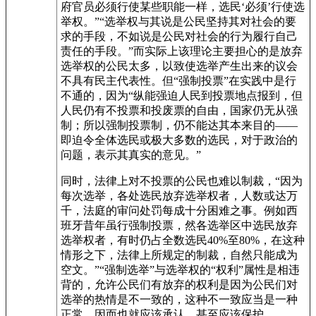
府官员必须行使某些职能一样，选民‘必须’行使选
举权。”“选举权与其说是公民坚持其对社会的要
求的手段，不如说是公民对社会的行为履行自己
责任的手段。”而实际上该理论主要担心的是放弃
选举权的公民太多，以致使选举产生出来的议会
不具有民主代表性。但“强制投票”在实践中是行
不通的，因为“纵能强迫人民到投票地点报到，但
人民仍有不投票和投废票的自由，国家仍无从强
制；所以强制投票制，仍不能达其本来目的——
即迫令全体选民或极大多数的选民，对于政治的
问题，表示其真实的意见。”
同时，法律上对不投票的公民也难以制裁，“因为
每次选举，各处选民放弃选举权者，人数或达万
千，法庭的审问处罚每成十分困难之事。例如西
班牙昔年虽行强制投票，然各选举区中选民放弃
选举权者，有时仍占全数选民40%至80%，在这种
情形之下，法律上所规定的制裁，自然只能成为
空文。”“强制选举”与选举权的“权利”属性是相违
背的，允许公民们有放弃的权利是因为公民们对
选举的热情是不一致的，这种不一致应当是一种
正常，因而也就应该承认、甚至应该保护。