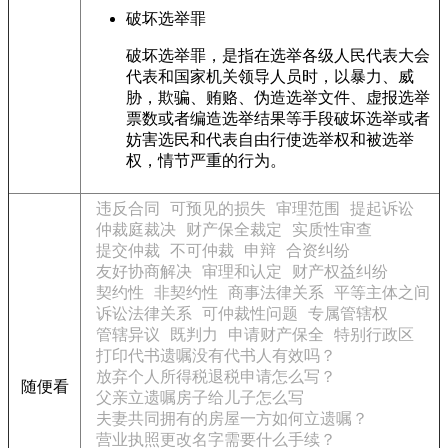
破坏选举罪
破坏选举罪，是指在选举各级人民代表大会
代表和国家机关领导人员时，以暴力、威
胁，欺骗、贿赂、伪造选举文件、虚报选举
票数或者编造选举结果等手段破坏选举或者
妨害选民和代表自由行使选举权和被选举
权，情节严重的行为。
违反合同
可预见的损失
审理范围
提起诉讼
仲裁庭裁决
财产保全裁定
实质性审查
提交仲裁
不可仲裁
申辩
合资纠纷
友好协商解决
审理和认定
财产权益纠纷
契约性
非契约性
商事法律关系
平等主体之间
诉讼法律关系
可仲裁性问题
专属管辖权
管辖异议
既判力
申请财产保全
特别行政区
打印代书遗嘱没有代书人有效吗？
放弃个人所得税退税申请怎么写？
随便看
父亲立遗嘱房子给儿子怎么写
夫妻共同拥有的房屋一方如何立遗嘱？
营业执照更改名字需要什么手续？