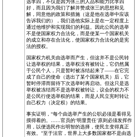
选李四，不仅是因为张三的人品和能力比李四
好，而且因为我们了解并赞成张三的思想和见
解，同意他的政策和措施（这是他在选举中应该
告诉我们的），我们选他实际上是在一定程度上
通过他维护和实现我们的利益。因此公民的选举
不是使国家权力合法化，而是使某一个国家机关
的成立和存在合法化，使国家权力合法化的是宪
法的授权。
国家权力机关由选举而产生，但这并不是公民转
让选举权的结果，选举权没有被转让，它仍然属
于公民个人，只是暂时被冻结起来了——在它完
成了自己的使命（选出了某个国家机关）后，它
暂时停滞而留待下次选举时再启动。但这只是选
举权被冻结而不是选举权被转让，议会的权力不
是公民行使选举权的结果，而是人民立宪时转让
自己权力（决定权）的结果。
事实证明，“每个由选举产生的公职必须是看得见
摸得着的。……官员的‘明显责任’原则必须发挥作
用，以便选民作出明智的选择，使民主变得真正
有效。”至于法官，世界上大多数国家都不是由选