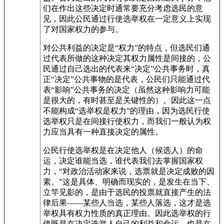
们在作出这些决定时通常要充分考虑选民的意
见，因此公民通过行使选举权在一定意义上实现
了对国家权力的参与。
对公共利益的决定是“权力”的特点，但选民们通
过代表所做的这种决定其权力属性是间接的，公
民通过自己选出的代表来“决定”公共事务时，真
正“决定”公共事物的是代表，公民们只能通过代
表“影响”公共事务的决定（虽然这种影响力可能
是很大的，有时甚至是关键性的）。因此这一点
不能构成“选举权是权力”的理由，因为选民行使
选举权只是在间接行使权力，而我们一般认为权
力应当具有一种直接决定的属性。
公民行使选举权是在决定他人（候选人）的命
运，决定谁能当选，谁代表我们去掌握国家权
力，“对政治活动家来说，选票就是决定成败的因
素。”这是具体、明确而现实的，是发生在当下、
立竿见影的，是由于选民的投票就直接产生的法
律后果——某些人当选，某些人落选，这才是选
举权具有权力性质的真正理由。因此选举权的行
使既是在决定选举人自己的利益和命运，也是在