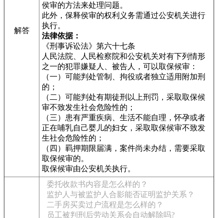
侯审的方法来处理问题。
此外，保释侯审的权利义务需通过公安机关进行
执行。
解答
法律依据：
《刑事诉讼法》第六十七条
人民法院、人民检察院和公安机关对有下列情形
之一的犯罪嫌疑人、被告人，可以取保候审：
（一）可能判处管制、拘役或者独立适用附加刑
的；
（二）可能判处有期徒刑以上刑罚，采取取保候
审不致发生社会危险性的；
（三）患有严重疾病、生活不能自理，怀孕或者
正在哺乳自己婴儿的妇女，采取取保候审不致发
生社会危险性的；
（四）羁押期限届满，案件尚未办结，需要采取
取保候审的。
取保候审由公安机关执行。
委托收款书内容是怎么样的？
监护人与被监护人合影能否证明监护关系？
二手房买卖过户流程是怎么样的？
员工被判刑后劳动关系会自动解除吗?