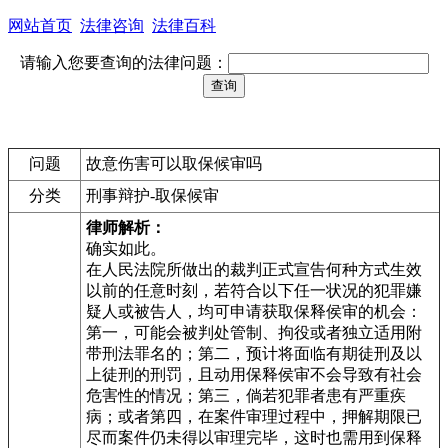
网站首页
法律咨询
法律百科
请输入您要查询的法律问题：
问题
故意伤害可以取保候审吗
分类
刑事辩护-取保候审
律师解析：
确实如此。
在人民法院所做出的裁判正式宣告何种方式生效
以前的任意时刻，若符合以下任一状况的犯罪嫌
疑人或被告人，均可申请获取保释侯审的机会：
第一，可能会被判处管制、拘役或者独立适用附
带刑法罪名的；第二，预计将面临有期徒刑及以
上徒刑的刑罚，且动用保释侯审不会导致有社会
危害性的情况；第三，倘若犯罪者患有严重疾
病；或者第四，在案件审理过程中，押解期限已
尽而案件仍未得以审理完毕，这时也需用到保释